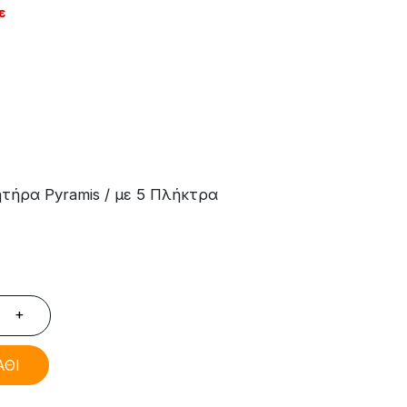
ε
ήρα Pyramis / με 5 Πλήκτρα
+
ΑΘΙ