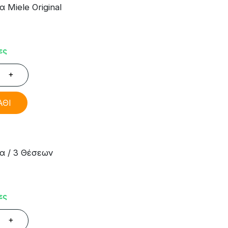
Miele Original
ες
+
ΑΘΙ
α / 3 Θέσεων
ες
+