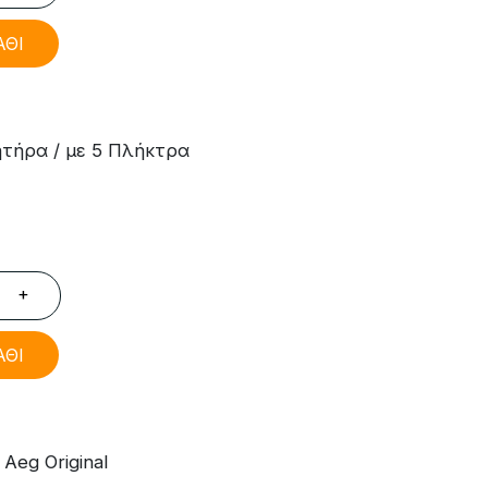
ΑΘΙ
τήρα / με 5 Πλήκτρα
+
ΑΘΙ
eg Original