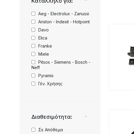
Κατάλληλο για:
Aeg - Electrolux - Zanussi
Ariston - Indesit - Hotpoint
Davo
Elica
Franke
Miele
Pitsos - Siemens - Bosch -
Neff
Pyramis
Γέν. Χρήσης
Διαθεσιμότητα:
Σε Απόθεμα