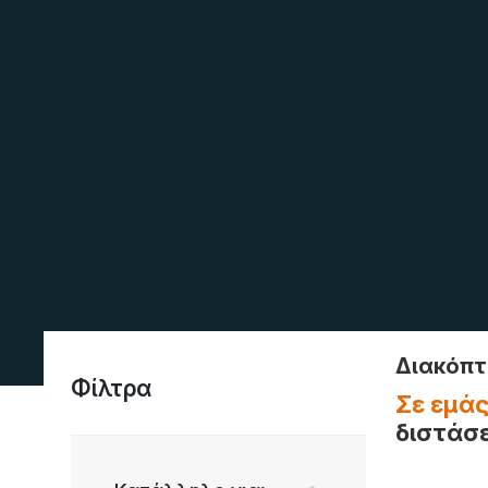
Διακόπτ
Φίλτρα
Σε εμάς
διστάσε