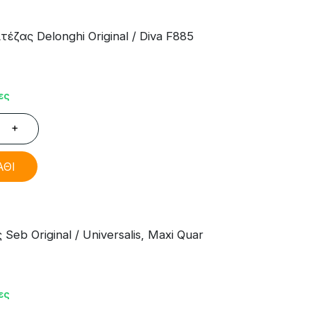
ζας Delonghi Original / Diva F885
ες
+
ΑΘΙ
eb Original / Universalis, Maxi Quar
ες