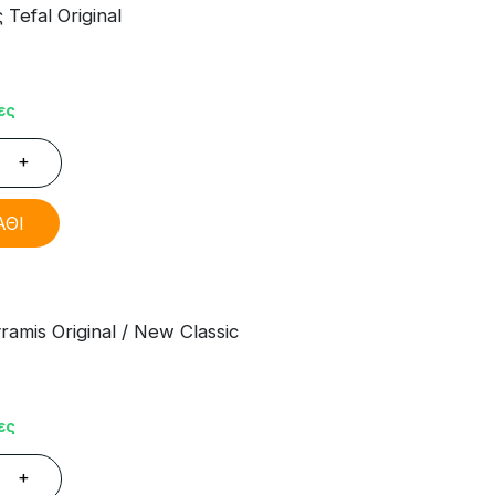
efal Original
ες
+
ΑΘΙ
mis Original / New Classic
ες
+