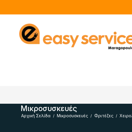
Μικροσυσκευές
Αρχική Σελίδα
Μικροσυσκευές
Φριτέζες
Χειρο
/
/
/