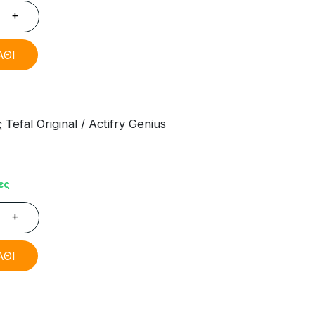
+
ΑΘΙ
fal Original / Actifry Genius
ες
+
ΑΘΙ