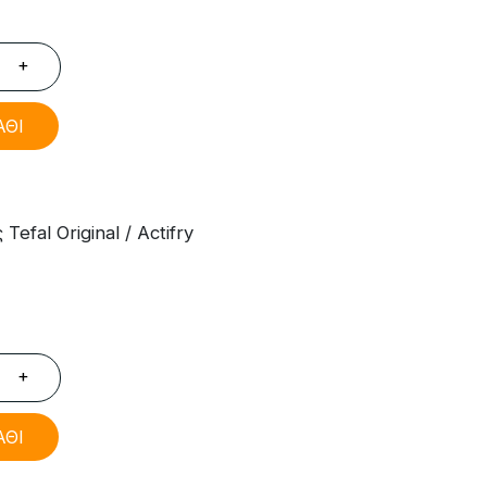
+
ΑΘΙ
fal Original / Actifry
+
ΑΘΙ