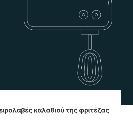
χειρολαβές καλαθιού της φριτέζας