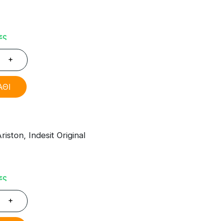
ες
+
ΑΘΙ
ton, Indesit Original
ες
+