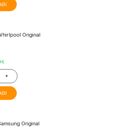
ΑΘΙ
irlpool Original
ες
+
ΑΘΙ
amsung Original