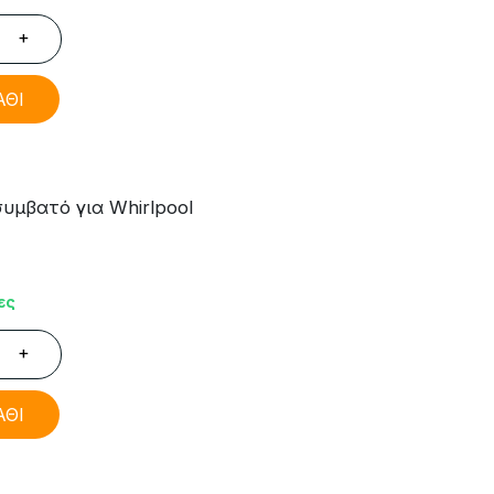
+
ΑΘΙ
υμβατό για Whirlpool
ες
+
ΑΘΙ