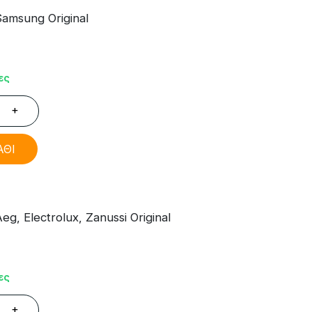
amsung Original
ες
+
ΑΘΙ
, Electrolux, Zanussi Original
ες
+