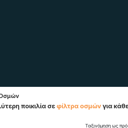
 Οσμών
ύτερη ποικιλία σε
φίλτρα οσμών
για κάθε
Ταξινόμηση ως πρό