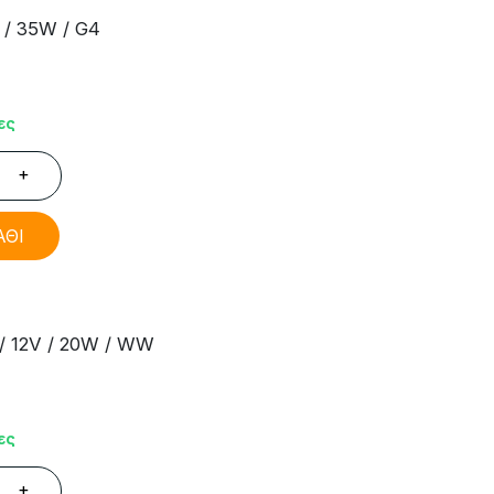
 / 35W / G4
ες
+
ΑΘΙ
/ 12V / 20W / WW
ες
+