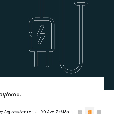
ογόνου.
ς: Δημοτικότητα
30 Ανα Σελίδα