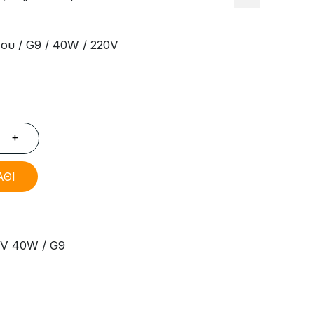
υ / G9 / 40W / 220V
+
ΑΘΙ
0V 40W / G9