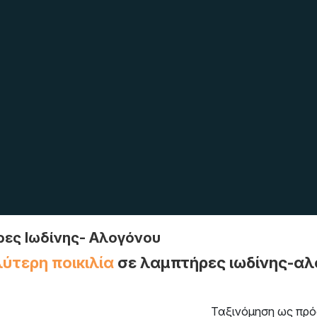
ες Ιωδίνης- Αλογόνου
ύτερη ποικιλία
σε λαμπτήρες ιωδίνης-αλ
Ταξινόμηση ως πρό