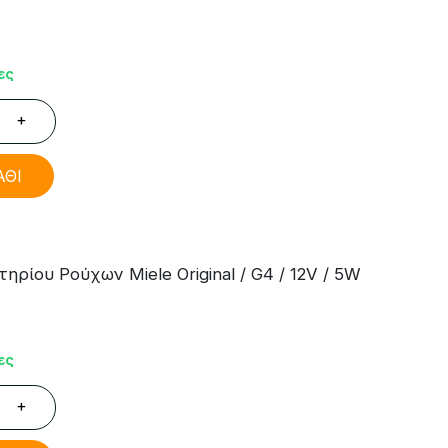
ες
+
ΑΘΙ
ρίου Ρούχων Miele Original / G4 / 12V / 5W
ες
+