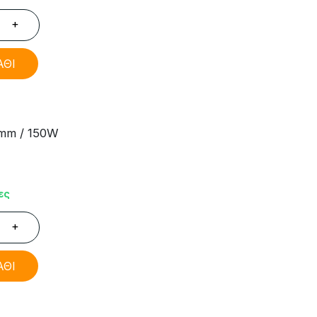
+
ΑΘΙ
8mm / 150W
ες
+
ΑΘΙ