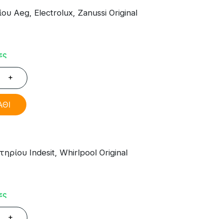
 Aeg, Electrolux, Zanussi Original
ες
+
ΑΘΙ
ίου Indesit, Whirlpool Original
ες
+