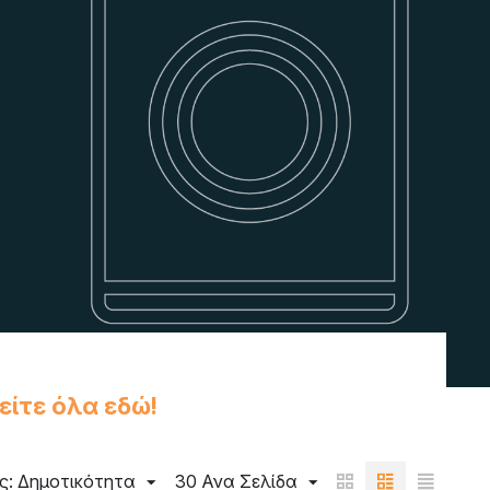
είτε όλα εδώ!
ς: Δημοτικότητα
30 Ανα Σελίδα