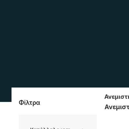
Ανεμισ
Φίλτρα
Ανεμισ