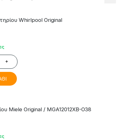
ρίου Whirlpool Original
ες
+
ΑΘΙ
υ Miele Original / MGA12012XB-O38
ες