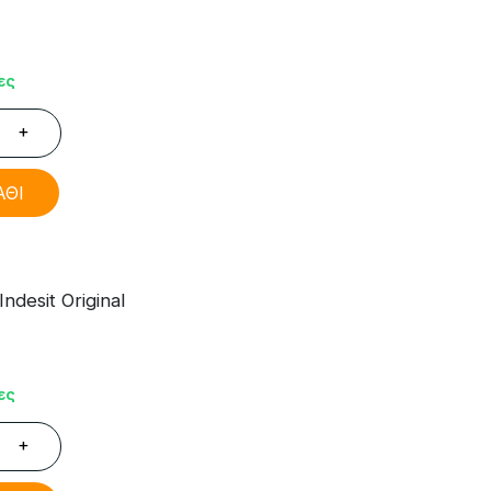
ες
+
ΑΘΙ
desit Original
ες
+