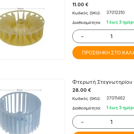
11.00
€
37012310
Κωδικός (SKU):
1 έως 3 ημέρ
Διαθεσιμότητα:
−
ΠΡΟΣΘΗΚΗ ΣΤΟ ΚΑΛ
Φτερωτή Στεγνωτηρίου In
28.00
€
37011462
Κωδικός (SKU):
1 έως 3 ημέρ
Διαθεσιμότητα:
−