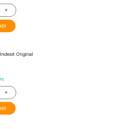
+
ΑΘΙ
desit Original
ες
+
ΑΘΙ