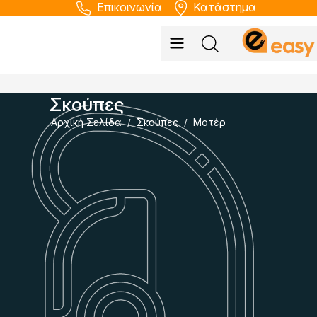
Επικοινωνία
Κατάστημα
Σκούπες
Αρχική Σελίδα
Σκούπες
Μοτέρ
/
/