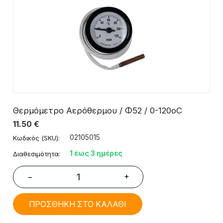
Θερμόμετρο Αερόθερμου / Φ52 / 0-120οC
11.50
€
02105015
Κωδικός (SKU):
1 έως 3 ημέρες
Διαθεσιμότητα:
+
−
ΠΡΟΣΘΗΚΗ ΣΤΟ ΚΑΛΑΘΙ