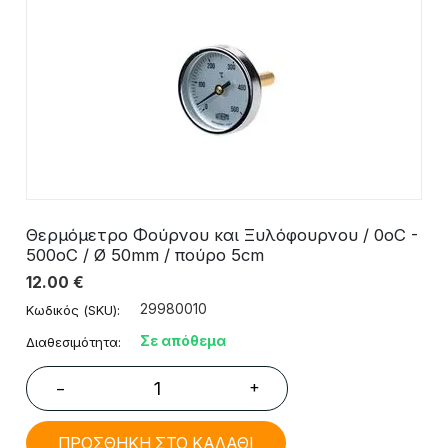
Θερμόμετρο Φούρνου και Ξυλόφουρνου / 0οC -
500οC / Ø 50mm / πούρο 5cm
12.00
€
29980010
Κωδικός (SKU):
Σε απόθεμα
Διαθεσιμότητα:
+
−
ΠΡΟΣΘΗΚΗ ΣΤΟ ΚΑΛΑΘΙ