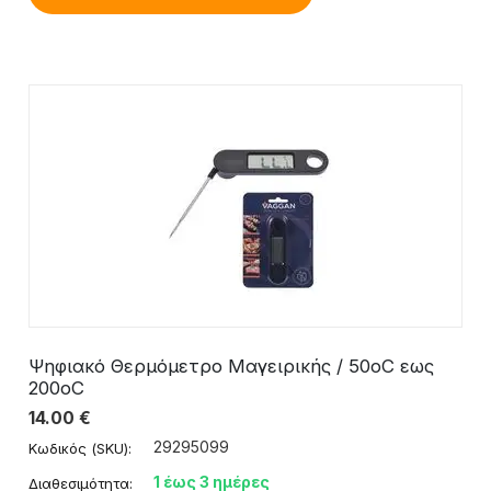
Ψηφιακό Θερμόμετρο Μαγειρικής / 50οC εως
200οC
14.00
€
29295099
Κωδικός (SKU):
1 έως 3 ημέρες
Διαθεσιμότητα: