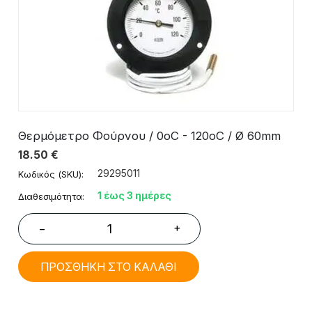
Θερμόμετρο Φούρνου / 0οC - 120οC / Ø 60mm
18.50
€
29295011
Κωδικός (SKU):
1 έως 3 ημέρες
Διαθεσιμότητα:
+
−
ΠΡΟΣΘΗΚΗ ΣΤΟ ΚΑΛΑΘΙ