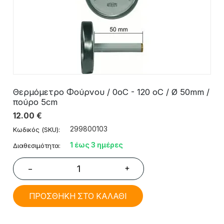
Θερμόμετρο Φούρνου / 0οC - 120 οC / Ø 50mm /
πούρο 5cm
12.00
€
299800103
Κωδικός (SKU):
1 έως 3 ημέρες
Διαθεσιμότητα:
+
−
ΠΡΟΣΘΗΚΗ ΣΤΟ ΚΑΛΑΘΙ