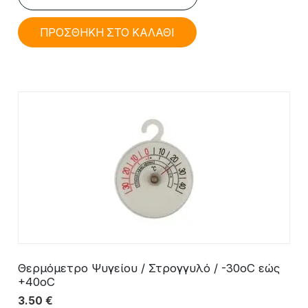
ΠΡΟΣΘΗΚΗ ΣΤΟ ΚΑΛΑΘΙ
Θερμόμετρο Ψυγείου / Στρογγυλό / -30oC εώς
+40οC
3.50
€