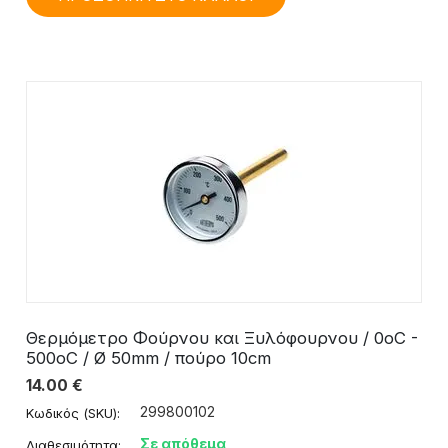
Θερμόμετρο Φούρνου και Ξυλόφουρνου / 0οC -
500οC / Ø 50mm / πούρο 10cm
14.00
€
299800102
Κωδικός (SKU):
Σε απόθεμα
Διαθεσιμότητα: