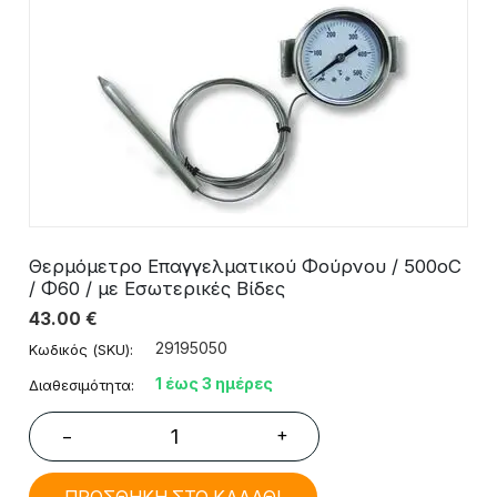
Θερμόμετρo Επαγγελματικού Φούρνου / 500oC
/ Φ60 / με Εσωτερικές Βίδες
43.00
€
29195050
Κωδικός (SKU):
1 έως 3 ημέρες
Διαθεσιμότητα:
+
−