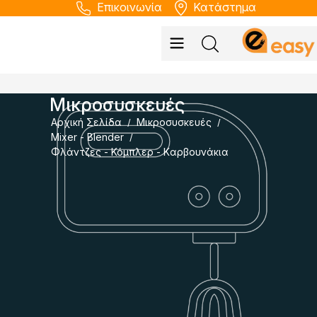
Επικοινωνία
Κατάστημα
Μικροσυσκευές
Αρχική Σελίδα
Μικροσυσκευές
/
/
Mixer - Blender
/
Φλάντζες - Κόμπλερ - Kαρβουνάκια