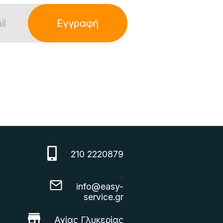
Εγγραφή
210 2220879
<
info@easy-
service.gr
Αγίας Γλυκερίας