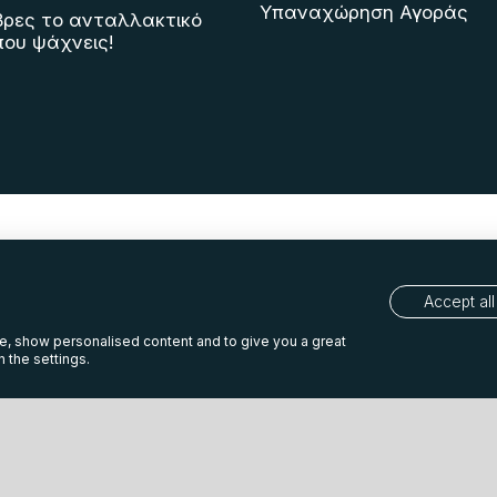
Υπαναχώρηση Αγοράς
Βρες το ανταλλακτικό
που ψάχνεις!
Accept all
te, show personalised content and to give you a great
 the settings.
ιτική Cookies
Πολιτική προστασίας προσωπικών δ