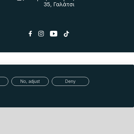
35, Γαλάτσι
No, adjust
Deny
εδομένων (GDPR)