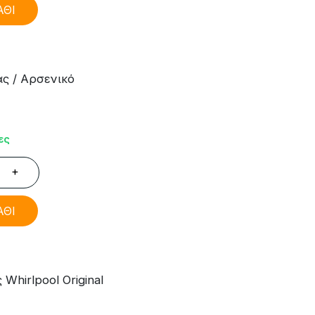
ΑΘΙ
ς / Αρσενικό
ες
+
ΑΘΙ
Whirlpool Original