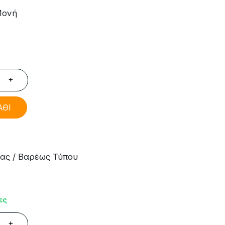
Μονή
+
ΑΘΙ
ας / Βαρέως Τύπου
ες
+