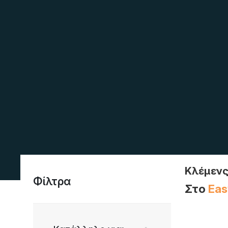
Κλέμενς
Φίλτρα
Στο
Eas