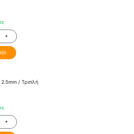
ες
+
ΑΘΙ
 2.5mm / Τριπλή
ες
+