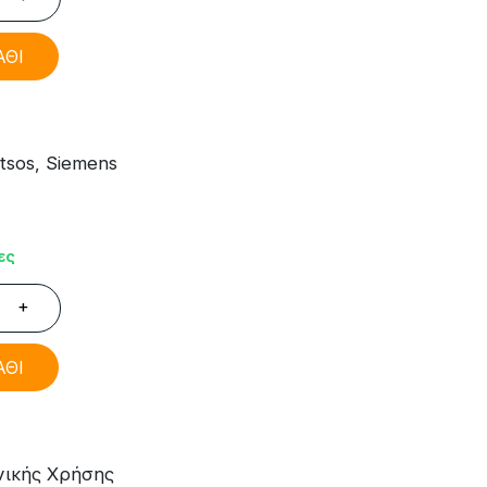
ΑΘΙ
sos, Siemens
ες
+
ΑΘΙ
νικής Χρήσης