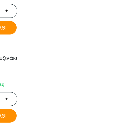
+
ΑΘΙ
υζινάκι
ες
+
ΑΘΙ