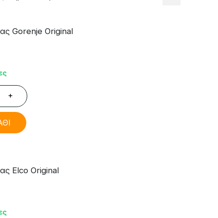
ς Gorenje Original
ες
+
ΑΘΙ
ς Elco Original
ες