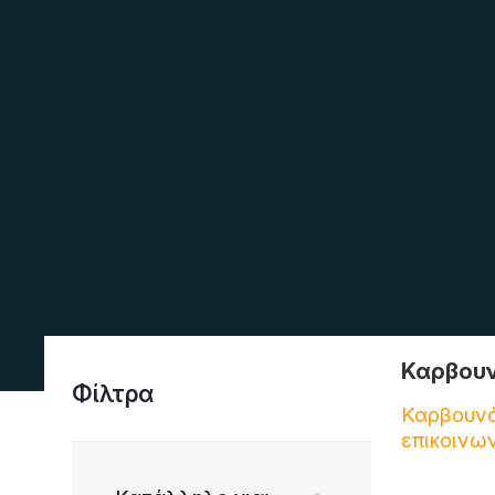
Καρβουν
Φίλτρα
Καρβουνάκ
επικοινων