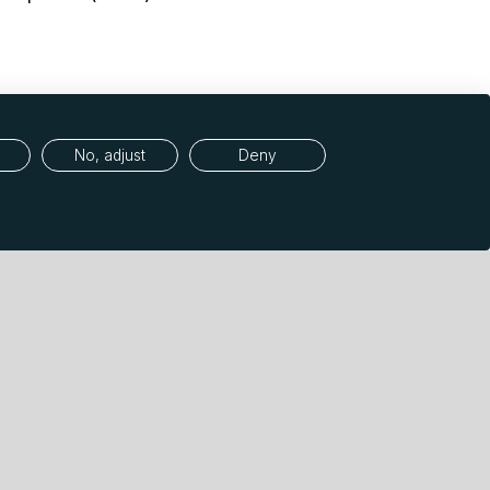
No, adjust
Deny
specialists