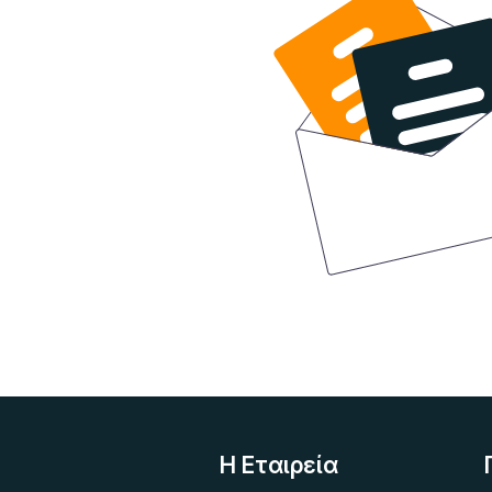
Η Eταιρεία