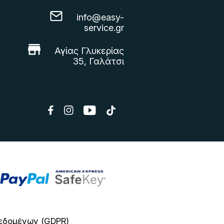
<
info@easy-
service.gr
Αγίας Γλυκερίας
35, Γαλάτσι
εδομένων (GDPR)