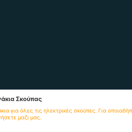
άκια Σκούπας
ια για όλες τις ηλεκτρικές σκούπες. Για οποιαδή
ήσετε μαζι μας.
.