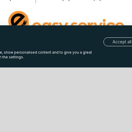
Accept all
2026 Easy Service Maragopoulos. Developed by
weblive.gr | eshop 
te, show personalised content and to give you a great
 the settings.