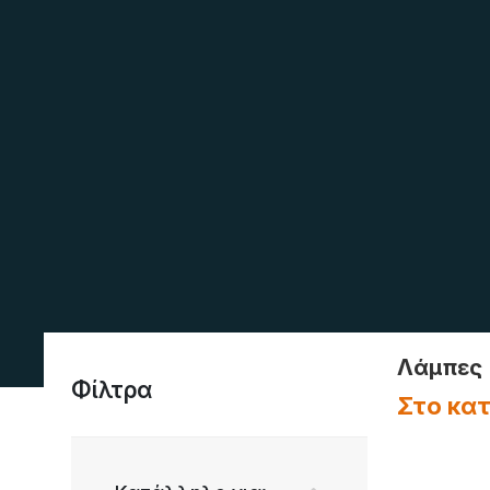
Λάμπες
Φίλτρα
Στο κα