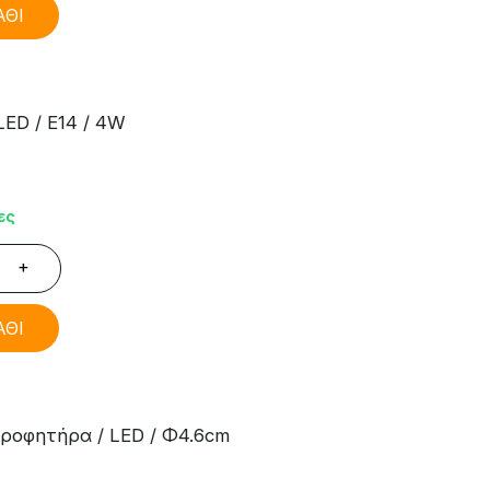
ΑΘΙ
ED / E14 / 4W
ες
+
ΑΘΙ
ροφητήρα / LED / Φ4.6cm