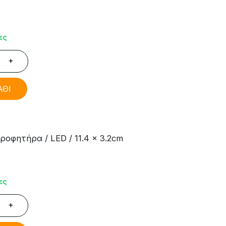
ες
+
ΑΘΙ
οφητήρα / LED / 11.4 x 3.2cm
ες
+