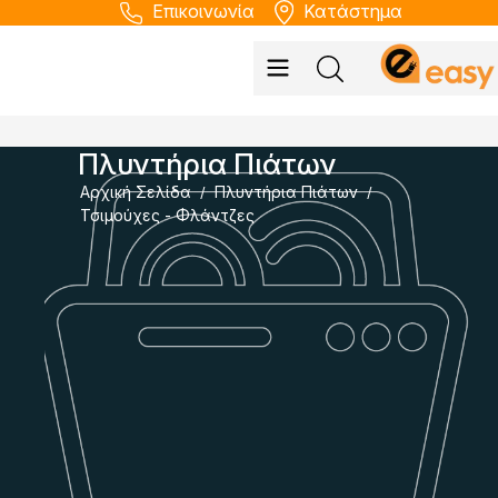
Επικοινωνία
Κατάστημα
Πλυντήρια Πιάτων
Αρχική Σελίδα
Πλυντήρια Πιάτων
/
/
Τσιμούχες - Φλάντζες