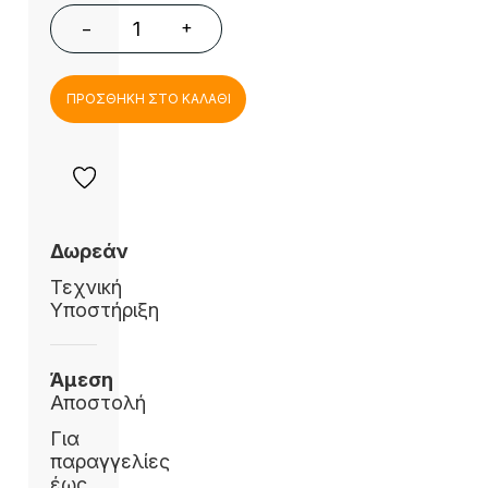
+
−
ΠΡΟΣΘΗΚΗ ΣΤΟ ΚΑΛΑΘΙ
Δωρεάν
Τεχνική
Υποστήριξη
Άμεση
Αποστολή
Για
παραγγελίες
έως