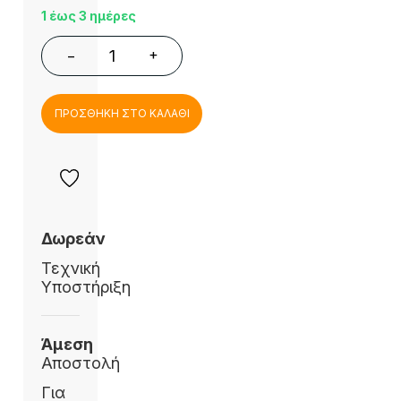
1 έως 3 ημέρες
+
−
ΠΡΟΣΘΗΚΗ ΣΤΟ ΚΑΛΑΘΙ
Δωρεάν
Τεχνική
Υποστήριξη
Άμεση
Αποστολή
Για