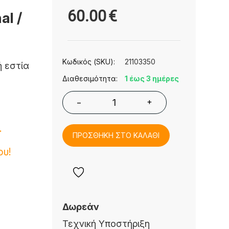
60.00
€
al /
Κωδικός (SKU):
21103350
ή εστία
Διαθεσιμότητα:
1 έως 3 ημέρες
+
−
.
ΠΡΟΣΘΗΚΗ ΣΤΟ ΚΑΛΑΘΙ
ου!
Δωρεάν
Τεχνική Υποστήριξη