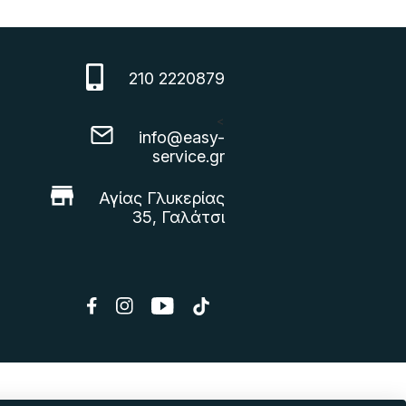
210 2220879
<
info@easy-
service.gr
Αγίας Γλυκερίας
35, Γαλάτσι