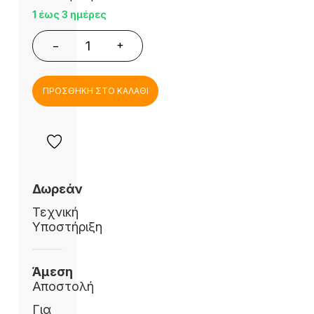
1 έως 3 ημέρες
+
−
ΠΡΟΣΘΗΚΗ ΣΤΟ ΚΑΛΑΘΙ
Δωρεάν
Τεχνική
Υποστήριξη
Άμεση
Αποστολή
Για