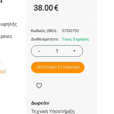
i
38.00
€
, υψηλής
Κωδικός (SKU):
57100750
έρειες
Διαθεσιμότητα:
1 έως 3 ημέρες
+
−
.
ΠΡΟΣΘΗΚΗ ΣΤΟ ΚΑΛΑΘΙ
ου!
Δωρεάν
Τεχνική Υποστήριξη