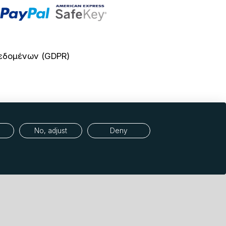
εδομένων (GDPR)
No, adjust
Deny
specialists