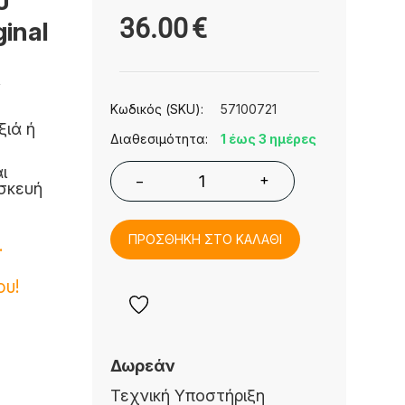
υ
36.00
€
ginal
ς
Κωδικός (SKU):
57100721
ξιά ή
Διαθεσιμότητα:
1 έως 3 ημέρες
ι
+
−
σκευή
ΠΡΟΣΘΗΚΗ ΣΤΟ ΚΑΛΑΘΙ
.
ου!
Δωρεάν
Τεχνική Υποστήριξη