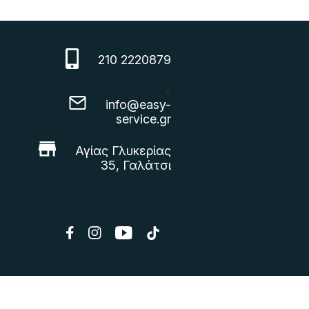
210 2220879
<
info@easy-
service.gr
Αγίας Γλυκερίας
35, Γαλάτσι