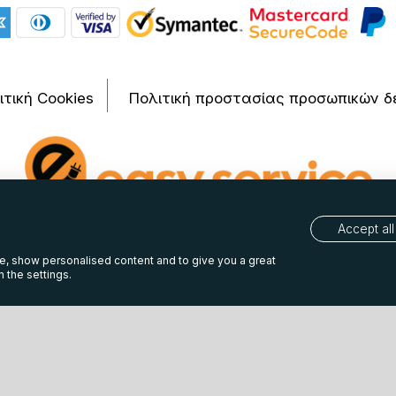
ιτική Cookies
Πολιτική προστασίας προσωπικών δ
Accept all
2026 Easy Service Maragopoulos. Developed by
weblive.gr | eshop 
te, show personalised content and to give you a great
 the settings.