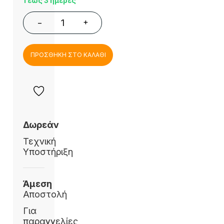
1 έως 3 ημέρες
+
−
ΠΡΟΣΘΗΚΗ ΣΤΟ ΚΑΛΑΘΙ
Δωρεάν
Τεχνική
Υποστήριξη
Άμεση
Αποστολή
Για
παραγγελίες