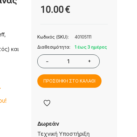
ίνας
10.00
€
ff,
Κωδικός (SKU):
40105111
Διαθεσιμότητα:
1 έως 3 ημέρες
ός) και
+
−
ΠΡΟΣΘΗΚΗ ΣΤΟ ΚΑΛΑΘΙ
.
ου!
Δωρεάν
Τεχνική Υποστήριξη