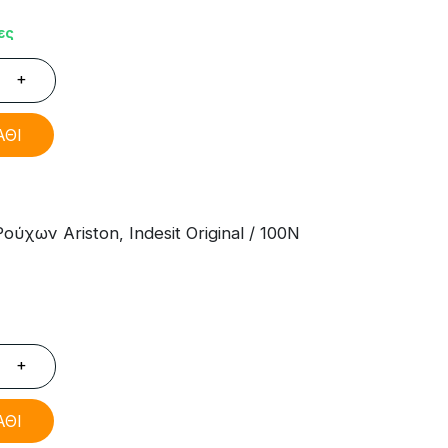
ες
+
ΑΘΙ
χων Ariston, Indesit Original / 100N
+
ΑΘΙ