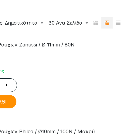
ς: Δημοτικότητα
30 Ανα Σελίδα
ούχων Zanussi / Ø 11mm / 80N
ες
+
ΑΘΙ
ούχων Philco / Ø10mm / 100N / Μακρύ