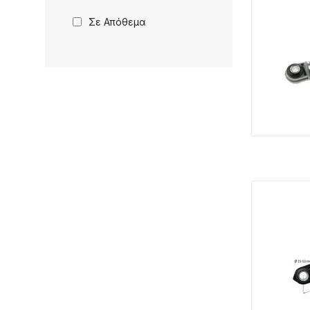
Neff
Σε Απόθεμα
Samsung
Smeg
Γέν. Χρήσης