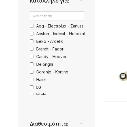
Κατάλληλο για:
Aeg - Electrolux - Zanussi
Ariston - Indesit - Hotpoint
Beko - Arcelik
Brandt - Fagor
Candy - Hoover
Delonghi
Gorenje - Korting
Haier
LG
Miele
Morris
Philco
Philips - Whirlpool - Ignis
Διαθεσιμότητα:
Pitsos - Siemens - Bosch -