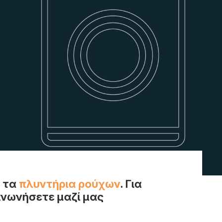
α τα
πλυντήρια ρούχων
. Για
ινωνήσετε μαζί μας