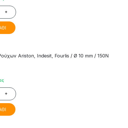
+
ΑΘΙ
χων Ariston, Indesit, Fourlis / Ø 10 mm / 150N
ες
+
ΑΘΙ