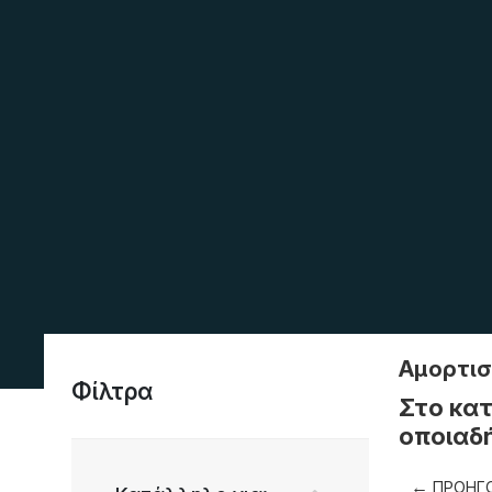
Αμορτισ
Φίλτρα
Στο κατ
οποιαδή
ΠΡΟΗΓ