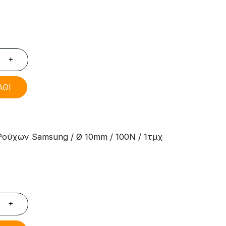
+
ΑΘΙ
ούχων Samsung / Ø 10mm / 100N / 1τμχ
+