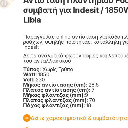
Αντίσταση Πλυντηρίου Ρο
συμβατή για Indesit / 1850W
LIbia
Παραγγείλτε online αντίσταση για κάδο π
ρούχων, υψηλής ποιότητας, κατάλληλη για
Indesit
Δείτε αναλυτικά φωτογραφίες και λεπτομ
του ανταλλακτικού
Τύπος:
Χωρίς Τρύπα
Watt:
1850
Volt:
230
Μήκος αντίστασης (cm):
28.5
Πλάτος αντίστασης (cm):
7
Μήκος φλάντζας (mm)
:
9
Πλάτος φλάντζας (mm):
70
Πάχος φλάντζας (mm):
18
Δείτε χαρακτηριστικά & συμβατότητα