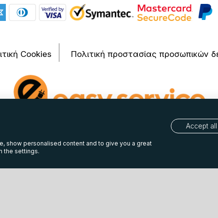
ιτική Cookies
Πολιτική προστασίας προσωπικών δ
Accept all
2026 Easy Service Maragopoulos. Developed by
weblive.gr | eshop 
te, show personalised content and to give you a great
 the settings.