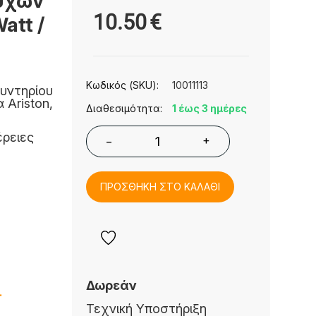
ύχων
10.50
€
att /
Κωδικός (SKU):
10011113
λυντηρίου
 Ariston,
Διαθεσιμότητα:
1 έως 3 ημέρες
έρειες
+
−
ΠΡΟΣΘΗΚΗ ΣΤΟ ΚΑΛΑΘΙ
Δωρεάν
.
Τεχνική Υποστήριξη