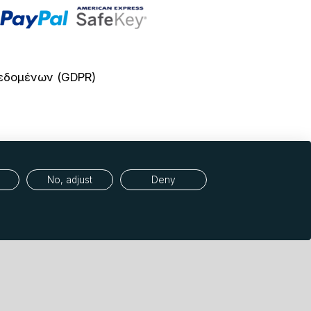
εδομένων (GDPR)
No, adjust
Deny
specialists