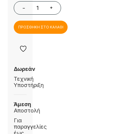
+
−
ΠΡΟΣΘΗΚΗ ΣΤΟ ΚΑΛΑΘΙ
Δωρεάν
Τεχνική
Υποστήριξη
Άμεση
Αποστολή
Για
παραγγελίες
έως