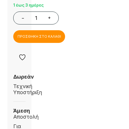
1 έως 3 ημέρες
+
−
ΠΡΟΣΘΗΚΗ ΣΤΟ ΚΑΛΑΘΙ
Δωρεάν
Τεχνική
Υποστήριξη
Άμεση
Αποστολή
Για