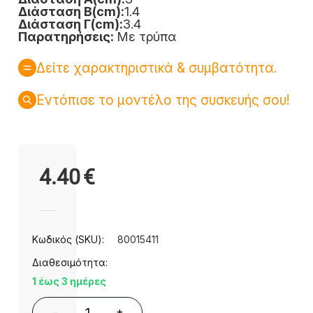
Διάσταση Β(cm):
1.4
Διάσταση Γ(cm):
3.4
Παρατηρήσεις:
Με τρύπα
Δείτε χαρακτηριστικά & συμβατότητα.
Εντόπισε το μοντέλο της συσκευής σου!
4.40
€
Κωδικός (SKU):
80015411
Διαθεσιμότητα:
1 έως 3 ημέρες
+
−