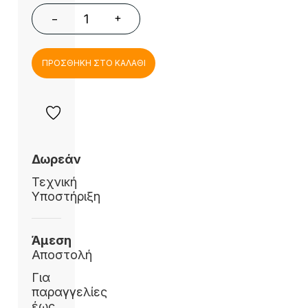
+
−
ΠΡΟΣΘΗΚΗ ΣΤΟ ΚΑΛΑΘΙ
Δωρεάν
Τεχνική
Υποστήριξη
Άμεση
Αποστολή
Για
παραγγελίες
έως