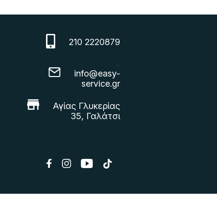
210 2220879
<
info@easy-
service.gr
Αγίας Γλυκερίας
35, Γαλάτσι