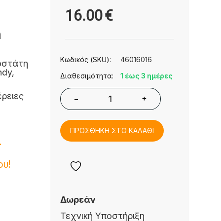
16.00
€
n
Κωδικός (SKU):
46016016
σοστάτη
ndy,
Διαθεσιμότητα:
1 έως 3 ημέρες
έρειες
+
−
ΠΡΟΣΘΗΚΗ ΣΤΟ ΚΑΛΑΘΙ
.
ου!
Δωρεάν
Τεχνική Υποστήριξη