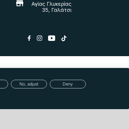
Αγίας Γλυκερίας
35, Γαλάτσι
No, adjust
Deny
εδομένων (GDPR)