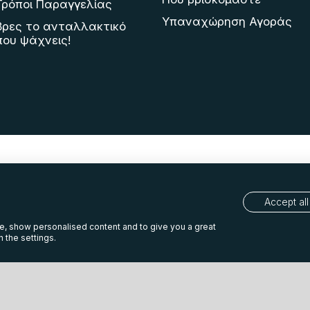
Τρόποι Παραγγελίας
Υπαναχώρηση Αγοράς
Βρες το ανταλλακτικό
που ψάχνεις!
Accept all
te, show personalised content and to give you a great
 the settings.
ιτική Cookies
Πολιτική προστασίας προσωπικών δ