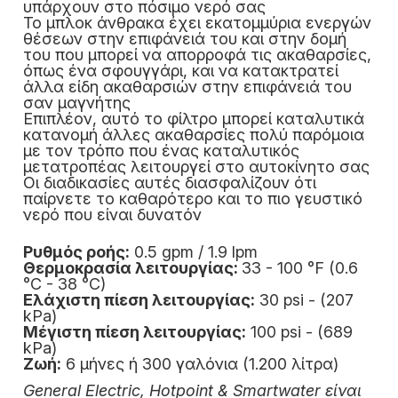
υπάρχουν στο πόσιμο νερό σας
Το μπλοκ άνθρακα έχει εκατομμύρια ενεργών
θέσεων στην επιφάνειά του και στην δομή
του που μπορεί να απορροφά τις ακαθαρσίες,
όπως ένα σφουγγάρι, και να κατακτρατεί
άλλα είδη ακαθαρσιών στην επιφάνειά του
σαν μαγνήτης
Επιπλέον, αυτό το φίλτρο μπορεί καταλυτικά
κατανομή άλλες ακαθαρσίες πολύ παρόμοια
με τον τρόπο που ένας καταλυτικός
μετατροπέας λειτουργεί στο αυτοκίνητο σας
Οι διαδικασίες αυτές διασφαλίζουν ότι
παίρνετε το καθαρότερο και το πιο γευστικό
νερό που είναι δυνατόν
Ρυθμός ροής:
0.5 gpm / 1.9 lpm
Θερμοκρασία λειτουργίας:
33 - 100 °F (0.6
°C - 38 °C)
Ελάχιστη πίεση λειτουργίας:
30 psi - (207
kPa)
Μέγιστη πίεση λειτουργίας:
100 psi - (689
kPa)
Ζωή:
6 μήνες ή 300 γαλόνια (1.200 λίτρα)
General Electric, Hotpoint & Smartwater είναι