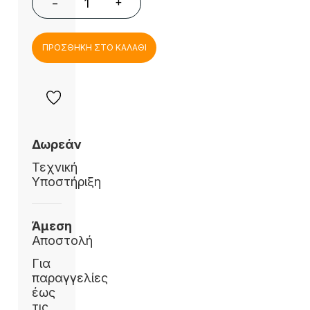
+
−
ΠΡΟΣΘΗΚΗ ΣΤΟ ΚΑΛΑΘΙ
Δωρεάν
Τεχνική
Υποστήριξη
Άμεση
Αποστολή
Για
παραγγελίες
έως
τις